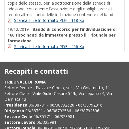
copia dello stesso, per la sottoscrizione della scheda di
adesione, contenente l'assunzione degli obblighi previsti,
tenuto altresì conto delle indicazione contenute nel band
Scarica il file In formato PDF - 118 Kb
19/12/2019 -
Bando di concorso per l’individuazione di
160 tirocinanti da immettere presso il Tribunale per
formazione
Scarica il file In formato PDF - 456 Kb
Recapiti e contatti
TRIBUNALE DI ROMA
Settore Penale - Piazzale Clodio, snc - Via Golametto, 11
Settore Civile - Viale Giulio Cesare 54/b, Via Lepanto 4, Via
Damiata 12
Presidenza
06/38791 - 06/38792620 - 06/38792916
Dirigenza
06/38791 - 06/38792566 - 06/38792596
Settore Civile
06/35771 - 06/323981
Settore Lavoro
06/323981
Settore Penale
06/38791 - 06/38792566 - 06/38792596