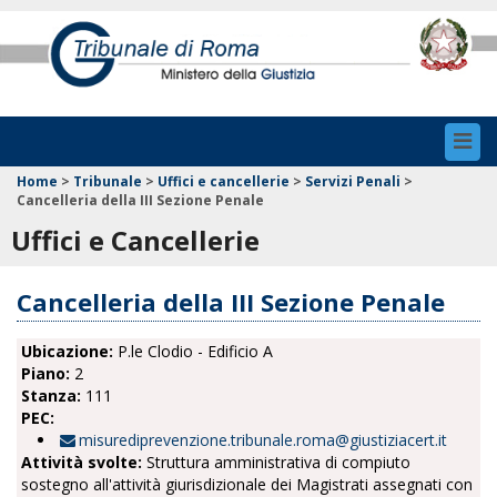
Toggl
navig
Home
>
Tribunale
>
Uffici e cancellerie
>
Servizi Penali
>
Cancelleria della III Sezione Penale
Uffici e Cancellerie
Cancelleria della III Sezione Penale
Ubicazione:
P.le Clodio - Edificio A
Piano:
2
Stanza:
111
PEC:
misurediprevenzione.tribunale.roma@giustiziacert.it
Attività svolte:
Struttura amministrativa di compiuto
sostegno all'attività giurisdizionale dei Magistrati assegnati con