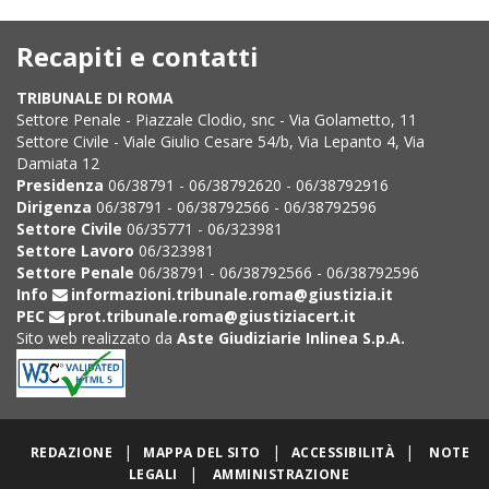
Recapiti e contatti
TRIBUNALE DI ROMA
Settore Penale - Piazzale Clodio, snc - Via Golametto, 11
Settore Civile - Viale Giulio Cesare 54/b, Via Lepanto 4, Via
Damiata 12
Presidenza
06/38791 - 06/38792620 - 06/38792916
Dirigenza
06/38791 - 06/38792566 - 06/38792596
Settore Civile
06/35771 - 06/323981
Settore Lavoro
06/323981
Settore Penale
06/38791 - 06/38792566 - 06/38792596
Info
informazioni.tribunale.roma@giustizia.it
PEC
prot.tribunale.roma@giustiziacert.it
Sito web realizzato da
Aste Giudiziarie Inlinea S.p.A.
|
|
|
REDAZIONE
MAPPA DEL SITO
ACCESSIBILITÀ
NOTE
|
LEGALI
AMMINISTRAZIONE