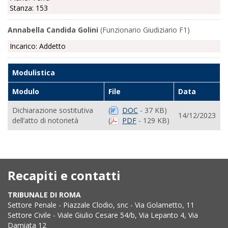
Stanza: 153
Annabella Candida Golini
(Funzionario Giudiziario F1)
Incarico: Addetto
Modulistica
Modulo
File
Data
Dichiarazione sostitutiva
(
DOC
- 37 KB)
14/12/2023
dell’atto di notorietà
(
PDF
- 129 KB)
Recapiti e contatti
TRIBUNALE DI ROMA
Settore Penale - Piazzale Clodio, snc - Via Golametto, 11
Settore Civile - Viale Giulio Cesare 54/b, Via Lepanto 4, Via
Damiata 12