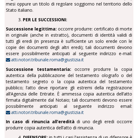
mesi oppure un titolo di regolare soggiorno nel territorio dello
Stato italiano.
3.
PER LE SUCCESSIONI:
Successione legittima:
occorre produrre: certificato di morte
in originale (anche in estratto), documenti di identità validi di
tutti gli eredi (in presenza è sufficiente un solo erede con le
copie dei documenti degli altri eredi); tali documenti devono
essere possibilmente anticipati al seguente indirizzo e-mail:
atti.notori.tribunale.roma@giustizia.it
Successione testamentaria:
occorre produrre la copia
autentica della pubblicazione del testamento olografo o del
testamento segreto o la copia autentica del testamento
pubblico; l’atto deve riportare gli estremi della registrazione
all’Agenzia delle Entrate. È ammessa copia autentica dell’atto
firmata digitalmente dal Notaio; tali documenti devono essere
possibilmente anticipati al seguente indirizzo email:
atti.notori.tribunale.roma@giustizia.it
In caso di rinuncia all’eredità
di uno degli eredi occorre
produrre copia autentica dell’atto di rinuncia.
4.
DIFENSORE:
in tutti i casi l’assistenza di un difensore è