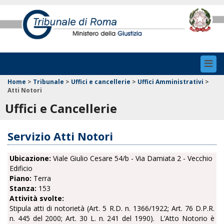
Toggl
navig
Home
>
Tribunale
>
Uffici e cancellerie
>
Uffici Amministrativi
>
Atti Notori
Uffici e Cancellerie
Servizio Atti Notori
Ubicazione:
Viale Giulio Cesare 54/b - Via Damiata 2 - Vecchio
Edificio
Piano:
Terra
Stanza:
153
Attività svolte:
Stipula atti di notorietà (Art. 5 R.D. n. 1366/1922; Art. 76 D.P.R.
n. 445 del 2000; Art. 30 L. n. 241 del 1990).
L’Atto Notorio è