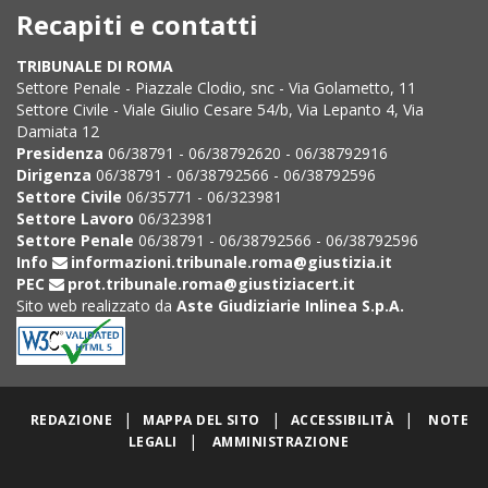
Recapiti e contatti
TRIBUNALE DI ROMA
Settore Penale - Piazzale Clodio, snc - Via Golametto, 11
Settore Civile - Viale Giulio Cesare 54/b, Via Lepanto 4, Via
Damiata 12
Presidenza
06/38791 - 06/38792620 - 06/38792916
Dirigenza
06/38791 - 06/38792566 - 06/38792596
Settore Civile
06/35771 - 06/323981
Settore Lavoro
06/323981
Settore Penale
06/38791 - 06/38792566 - 06/38792596
Info
informazioni.tribunale.roma@giustizia.it
PEC
prot.tribunale.roma@giustiziacert.it
Sito web realizzato da
Aste Giudiziarie Inlinea S.p.A.
|
|
|
REDAZIONE
MAPPA DEL SITO
ACCESSIBILITÀ
NOTE
|
LEGALI
AMMINISTRAZIONE