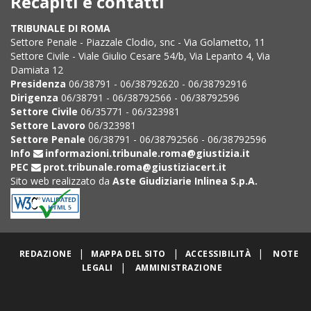
Recapiti e contatti
TRIBUNALE DI ROMA
Settore Penale - Piazzale Clodio, snc - Via Golametto, 11
Settore Civile - Viale Giulio Cesare 54/b, Via Lepanto 4, Via
Damiata 12
Presidenza
06/38791 - 06/38792620 - 06/38792916
Dirigenza
06/38791 - 06/38792566 - 06/38792596
Settore Civile
06/35771 - 06/323981
Settore Lavoro
06/323981
Settore Penale
06/38791 - 06/38792566 - 06/38792596
Info
informazioni.tribunale.roma@giustizia.it
PEC
prot.tribunale.roma@giustiziacert.it
Sito web realizzato da
Aste Giudiziarie Inlinea S.p.A.
|
|
|
REDAZIONE
MAPPA DEL SITO
ACCESSIBILITÀ
NOTE
|
LEGALI
AMMINISTRAZIONE