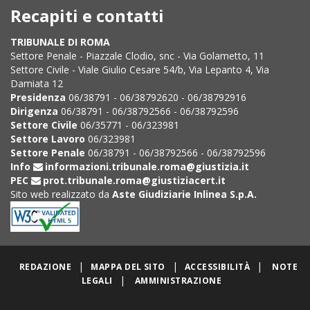
Recapiti e contatti
TRIBUNALE DI ROMA
Settore Penale - Piazzale Clodio, snc - Via Golametto, 11
Settore Civile - Viale Giulio Cesare 54/b, Via Lepanto 4, Via
Damiata 12
Presidenza
06/38791 - 06/38792620 - 06/38792916
Dirigenza
06/38791 - 06/38792566 - 06/38792596
Settore Civile
06/35771 - 06/323981
Settore Lavoro
06/323981
Settore Penale
06/38791 - 06/38792566 - 06/38792596
Info
informazioni.tribunale.roma@giustizia.it
PEC
prot.tribunale.roma@giustiziacert.it
Sito web realizzato da
Aste Giudiziarie Inlinea S.p.A.
|
|
|
REDAZIONE
MAPPA DEL SITO
ACCESSIBILITÀ
NOTE
|
LEGALI
AMMINISTRAZIONE