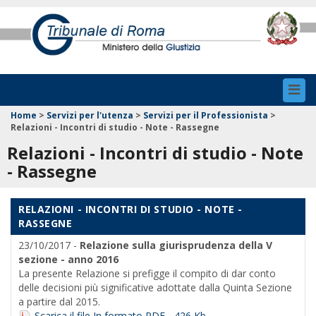
Toggl
navig
Home
>
Servizi per l'utenza
>
Servizi per il Professionista
>
Relazioni - Incontri di studio - Note - Rassegne
Relazioni - Incontri di studio - Note
- Rassegne
RELAZIONI - INCONTRI DI STUDIO - NOTE -
RASSEGNE
23/10/2017 -
Relazione sulla giurisprudenza della V
sezione - anno 2016
La presente Relazione si prefigge il compito di dar conto
delle decisioni più significative adottate dalla Quinta Sezione
a partire dal 2015.
Scarica il file In formato PDF - 426 Kb