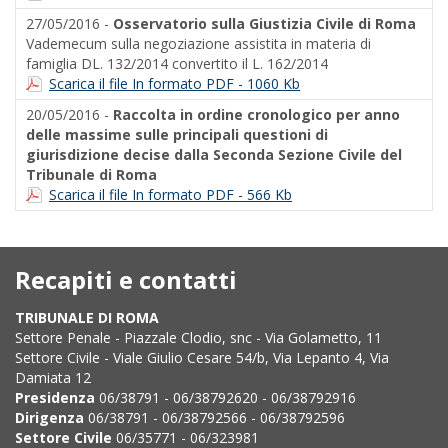
27/05/2016 -
Osservatorio sulla Giustizia Civile di Roma
Vademecum sulla negoziazione assistita in materia di
famiglia DL. 132/2014 convertito il L. 162/2014
Scarica il file In formato PDF - 1060 Kb
20/05/2016 -
Raccolta in ordine cronologico per anno
delle massime sulle principali questioni di
giurisdizione decise dalla Seconda Sezione Civile del
Tribunale di Roma
Scarica il file In formato PDF - 566 Kb
Recapiti e contatti
TRIBUNALE DI ROMA
Settore Penale - Piazzale Clodio, snc - Via Golametto, 11
Settore Civile - Viale Giulio Cesare 54/b, Via Lepanto 4, Via
Damiata 12
Presidenza
06/38791 - 06/38792620 - 06/38792916
Dirigenza
06/38791 - 06/38792566 - 06/38792596
Settore Civile
06/35771 - 06/323981