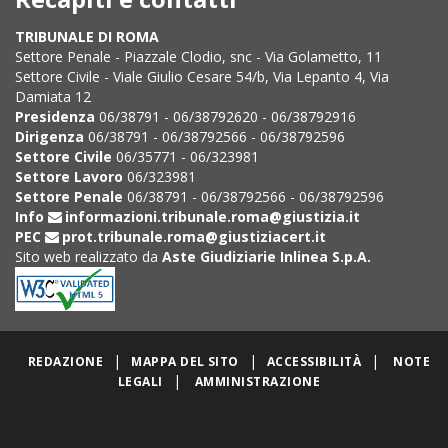
TRIBUNALE DI ROMA
Settore Penale - Piazzale Clodio, snc - Via Golametto, 11
Settore Civile - Viale Giulio Cesare 54/b, Via Lepanto 4, Via
Damiata 12
Presidenza
06/38791 - 06/38792620 - 06/38792916
Dirigenza
06/38791 - 06/38792566 - 06/38792596
Settore Civile
06/35771 - 06/323981
Settore Lavoro
06/323981
Settore Penale
06/38791 - 06/38792566 - 06/38792596
Info
informazioni.tribunale.roma@giustizia.it
PEC
prot.tribunale.roma@giustiziacert.it
Sito web realizzato da
Aste Giudiziarie Inlinea S.p.A.
|
|
|
REDAZIONE
MAPPA DEL SITO
ACCESSIBILITÀ
NOTE
|
LEGALI
AMMINISTRAZIONE