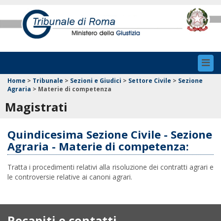
Toggl
navig
Home
>
Tribunale
>
Sezioni e Giudici
>
Settore Civile
>
Sezione
Agraria
>
Materie di competenza
Magistrati
Quindicesima Sezione Civile - Sezione
Agraria - Materie di competenza:
Tratta i procedimenti relativi alla risoluzione dei contratti agrari e
le controversie relative ai canoni agrari.
Recapiti e contatti