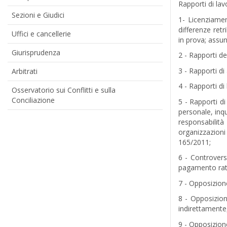
Rapporti di lav
Sezioni e Giudici
1- Licenziament
differenze ret
Uffici e cancellerie
in prova; assun
Giurisprudenza
2 - Rapporti de
3 - Rapporti di
Arbitrati
4 - Rapporti di
Osservatorio sui Conflitti e sulla
Conciliazione
5 - Rapporti di
personale, inq
responsabilit
organizzazioni 
165/2011;
6 - Controversi
pagamento rate
7 - Opposizione
8 - Opposizione
indirettamente,
9 - Opposizione