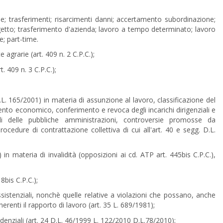
che; trasferimenti; risarcimenti danni; accertamento subordinazione;
ogetto; trasferimento d'azienda; lavoro a tempo determinato; lavoro
e; part-time.
 agrarie (art. 409 n. 2 C.P.C.);
. 409 n. 3 C.P.C.);
.L. 165/2001) in materia di assunzione al lavoro, classificazione del
nto economico, conferimento e revoca degli incarichi dirigenziali e
cali delle pubbliche amministrazioni, controversie promosse da
rocedure di contrattazione collettiva di cui all'art. 40 e segg. D.L.
in materia di invalidità (opposizioni ai cd. ATP art. 445bis C.P.C.),
8bis C.P.C.);
ssistenziali, nonchè quelle relative a violazioni che possano, anche
renti il rapporto di lavoro (art. 35 L. 689/1981);
videnziali (art. 24 D.L. 46/1999 L. 122/2010 D.L.78/2010);