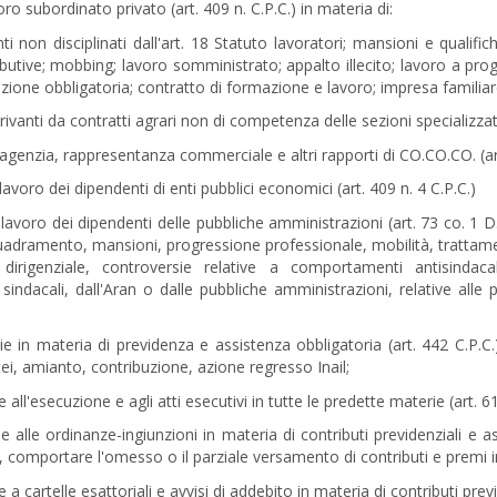
oro subordinato privato (art. 409 n. C.P.C.) in materia di:
i non disciplinati dall'art. 18 Statuto lavoratori; mansioni e qualifi
ributive; mobbing; lavoro somministrato; appalto illecito; lavoro a pr
zione obbligatoria; contratto di formazione e lavoro; impresa familiar
rivanti da contratti agrari non di competenza delle sezioni specializzate
 agenzia, rappresentanza commerciale e altri rapporti di CO.CO.CO. (art
 lavoro dei dipendenti di enti pubblici economici (art. 409 n. 4 C.P.C.)
 lavoro dei dipendenti delle pubbliche amministrazioni (art. 73 co. 1 D
uadramento, mansioni, progressione professionale, mobilità, trattame
à dirigenziale, controversie relative a comportamenti antisinda
sindacali, dall'Aran o dalle pubbliche amministrazioni, relative alle p
e in materia di previdenza e assistenza obbligatoria (art. 442 C.P.C.) 
i, amianto, contribuzione, azione regresso Inail;
 all'esecuzione e agli atti esecutivi in tutte le predette materie (art. 61
 alle ordinanze-ingiunzioni in materia di contributi previdenziali e a
 comportare l'omesso o il parziale versamento di contributi e premi ine
 a cartelle esattoriali e avvisi di addebito in materia di contributi pre