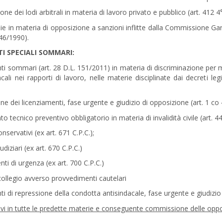
ne dei lodi arbitrali in materia di lavoro privato e pubblico (art. 412 4°
e in materia di opposizione a sanzioni inflitte dalla Commissione Gara
146/1990).
I SPECIALI SOMMARI:
i sommari (art. 28 D.L. 151/2011) in materia di discriminazione per mo
dacali nei rapporti di lavoro, nelle materie disciplinate dai decreti 
e dei licenziamenti, fase urgente e giudizio di opposizione (art. 1 co
o tecnico preventivo obbligatorio in materia di invalidità civile (art. 44
nservativi (ex art. 671 C.P.C.);
udiziari (ex art. 670 C.P.C.)
ti di urgenza (ex art. 700 C.P.C.)
collegio avverso provvedimenti cautelari
i di repressione della condotta antisindacale, fase urgente e giudizio
tivi in tutte le predette materie e conseguente commissione delle oppo