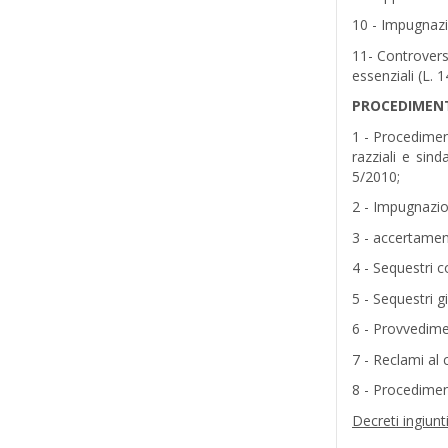
10 - Impugnazio
11- Controversi
essenziali (L. 
PROCEDIMENT
1 - Procediment
razziali e sin
5/2010;
2 - Impugnazion
3 - accertament
4 - Sequestri co
5 - Sequestri gi
6 - Provvedimen
7 - Reclami al 
8 - Procediment
Decreti ingiun