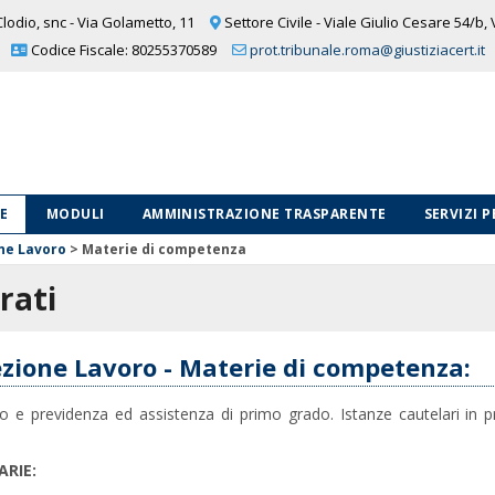
lodio, snc - Via Golametto, 11
Settore Civile - Viale Giulio Cesare 54/b,
Codice Fiscale: 80255370589
prot.tribunale.roma@giustiziacert.it
LE
MODULI
AMMINISTRAZIONE TRASPARENTE
SERVIZI 
ne Lavoro
>
Materie di competenza
rati
zione Lavoro - Materie di competenza:
o e previdenza ed assistenza di primo grado. Istanze cautelari in pr
ARIE: