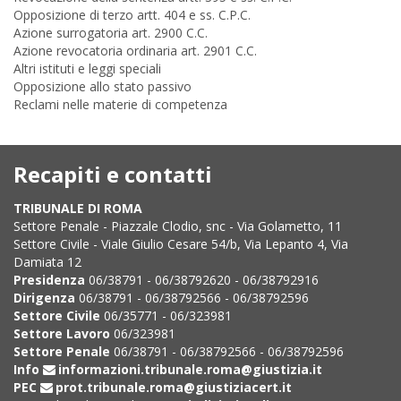
Opposizione di terzo artt. 404 e ss. C.P.C.
Azione surrogatoria art. 2900 C.C.
Azione revocatoria ordinaria art. 2901 C.C.
Altri istituti e leggi speciali
Opposizione allo stato passivo
Reclami nelle materie di competenza
Recapiti e contatti
TRIBUNALE DI ROMA
Settore Penale - Piazzale Clodio, snc - Via Golametto, 11
Settore Civile - Viale Giulio Cesare 54/b, Via Lepanto 4, Via
Damiata 12
Presidenza
06/38791 - 06/38792620 - 06/38792916
Dirigenza
06/38791 - 06/38792566 - 06/38792596
Settore Civile
06/35771 - 06/323981
Settore Lavoro
06/323981
Settore Penale
06/38791 - 06/38792566 - 06/38792596
Info
informazioni.tribunale.roma@giustizia.it
PEC
prot.tribunale.roma@giustiziacert.it