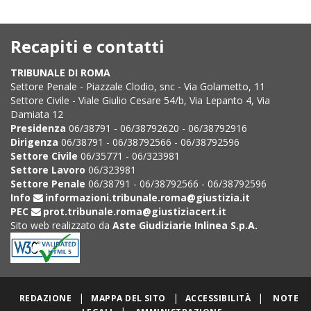
Recapiti e contatti
TRIBUNALE DI ROMA
Settore Penale - Piazzale Clodio, snc - Via Golametto, 11
Settore Civile - Viale Giulio Cesare 54/b, Via Lepanto 4, Via
Damiata 12
Presidenza
06/38791 - 06/38792620 - 06/38792916
Dirigenza
06/38791 - 06/38792566 - 06/38792596
Settore Civile
06/35771 - 06/323981
Settore Lavoro
06/323981
Settore Penale
06/38791 - 06/38792566 - 06/38792596
Info
informazioni.tribunale.roma@giustizia.it
PEC
prot.tribunale.roma@giustiziacert.it
Sito web realizzato da
Aste Giudiziarie Inlinea S.p.A.
|
|
|
REDAZIONE
MAPPA DEL SITO
ACCESSIBILITÀ
NOTE