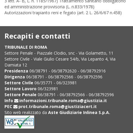
3 lett. A- B, L. n. 1185/1967) Trattamento sanitario obbligatorio
ed amministrazione provvisoria (L. n.833/1978)
Autorizzazioni trapianto reni e fegato (art. 2 L. 26/6/67 n.458)
Recapiti e contatti
TRIBUNALE DI ROMA
Settore Penale - Piazzale Clodio, snc - Via Golametto, 11
Settore Civile - Viale Giulio Cesare 54/b, Via Lepanto 4, Via
Damiata 12
Presidenza
06/38791 - 06/38792620 - 06/38792916
Dirigenza
06/38791 - 06/38792566 - 06/38792596
Settore Civile
06/35771 - 06/323981
Settore Lavoro
06/323981
Settore Penale
06/38791 - 06/38792566 - 06/38792596
Info
informazioni.tribunale.roma@giustizia.it
PEC
prot.tribunale.roma@giustiziacert.it
Sito web realizzato da
Aste Giudiziarie Inlinea S.p.A.