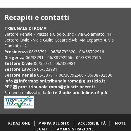
Recapiti e contatti
TRIBUNALE DI ROMA
Settore Penale - Piazzale Clodio, snc - Via Golametto, 11
Settore Civile - Viale Giulio Cesare 54/b, Via Lepanto 4, Via
Damiata 12
Presidenza
06/38791 - 06/38792620 - 06/38792916
Dirigenza
06/38791 - 06/38792566 - 06/38792596
Settore Civile
06/35771 - 06/323981
Settore Lavoro
06/323981
Settore Penale
06/38791 - 06/38792566 - 06/38792596
Info
informazioni.tribunale.roma@giustizia.it
PEC
prot.tribunale.roma@giustiziacert.it
Sito web realizzato da
Aste Giudiziarie Inlinea S.p.A.
|
|
|
REDAZIONE
MAPPA DEL SITO
ACCESSIBILITÀ
NOTE
|
LEGALI
AMMINISTRAZIONE