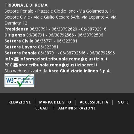
TRIBUNALE DI ROMA
Settore Penale - Piazzale Clodio, snc - Via Golametto, 11
Settore Civile - Viale Giulio Cesare 54/b, Via Lepanto 4, Via
Damiata 12
Presidenza
06/38791 - 06/38792620 - 06/38792916
Dirigenza
06/38791 - 06/38792566 - 06/38792596
Settore Civile
06/35771 - 06/323981
Settore Lavoro
06/323981
Settore Penale
06/38791 - 06/38792566 - 06/38792596
Info
informazioni.tribunale.roma@giustizia.it
PEC
prot.tribunale.roma@giustiziacert.it
Sito web realizzato da
Aste Giudiziarie Inlinea S.p.A.
|
|
|
REDAZIONE
MAPPA DEL SITO
ACCESSIBILITÀ
NOTE
|
LEGALI
AMMINISTRAZIONE