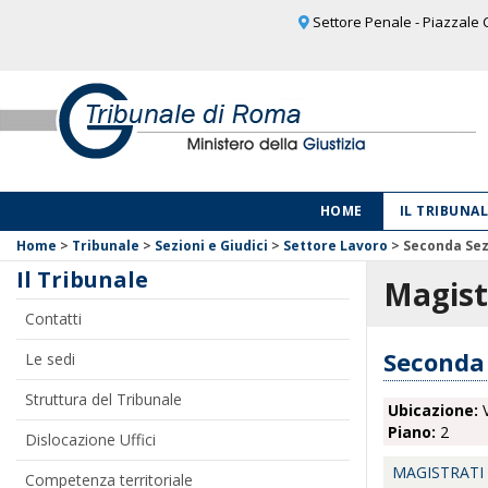
Settore Penale - Piazzale C
HOME
IL TRIBUNA
Home
>
Tribunale
>
Sezioni e Giudici
>
Settore Lavoro
>
Seconda Sez
Il Tribunale
Magist
Contatti
Seconda 
Le sedi
Struttura del Tribunale
Ubicazione:
V
Piano:
2
Dislocazione Uffici
MAGISTRATI
Competenza territoriale