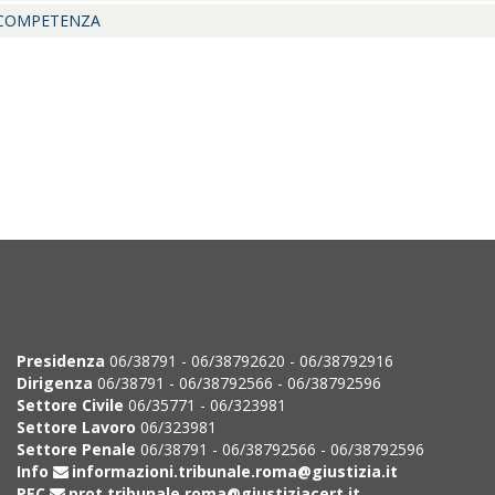
 COMPETENZA
Presidenza
06/38791 - 06/38792620 - 06/38792916
Dirigenza
06/38791 - 06/38792566 - 06/38792596
Settore Civile
06/35771 - 06/323981
Settore Lavoro
06/323981
Settore Penale
06/38791 - 06/38792566 - 06/38792596
Info
informazioni.tribunale.roma@giustizia.it
PEC
prot.tribunale.roma@giustiziacert.it