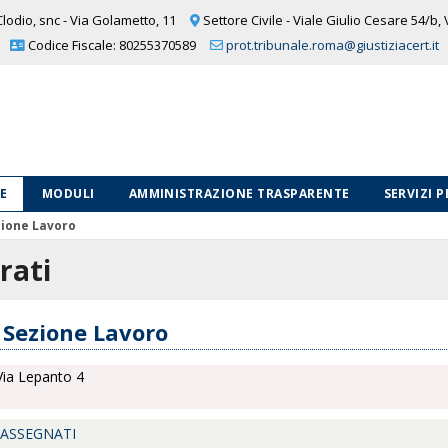
lodio, snc - Via Golametto, 11
Settore Civile - Viale Giulio Cesare 54/b,
Codice Fiscale: 80255370589
prot.tribunale.roma@giustiziacert.it
LE
MODULI
AMMINISTRAZIONE TRASPARENTE
SERVIZI 
ione Lavoro
rati
Sezione Lavoro
ia Lepanto 4
 ASSEGNATI