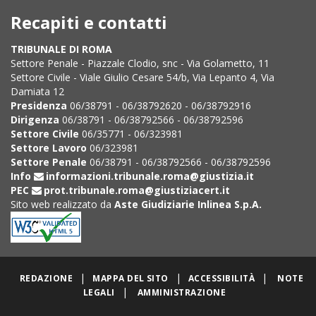
Recapiti e contatti
TRIBUNALE DI ROMA
Settore Penale - Piazzale Clodio, snc - Via Golametto, 11
Settore Civile - Viale Giulio Cesare 54/b, Via Lepanto 4, Via
Damiata 12
Presidenza
06/38791 - 06/38792620 - 06/38792916
Dirigenza
06/38791 - 06/38792566 - 06/38792596
Settore Civile
06/35771 - 06/323981
Settore Lavoro
06/323981
Settore Penale
06/38791 - 06/38792566 - 06/38792596
Info
informazioni.tribunale.roma@giustizia.it
PEC
prot.tribunale.roma@giustiziacert.it
Sito web realizzato da
Aste Giudiziarie Inlinea S.p.A.
|
|
|
REDAZIONE
MAPPA DEL SITO
ACCESSIBILITÀ
NOTE
|
LEGALI
AMMINISTRAZIONE