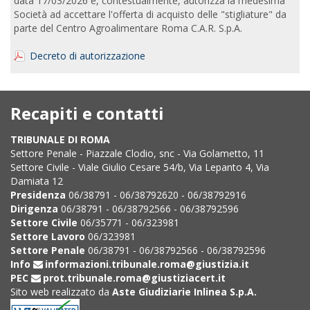
data 17/03/2026 e, contestualmente, autorizza la medesima
Società ad accettare l'offerta di acquisto delle "stigliature" da
parte del Centro Agroalimentare Roma C.A.R. S.p.A.
Decreto di autorizzazione
Recapiti e contatti
TRIBUNALE DI ROMA
Settore Penale - Piazzale Clodio, snc - Via Golametto, 11
Settore Civile - Viale Giulio Cesare 54/b, Via Lepanto 4, Via
Damiata 12
Presidenza
06/38791 - 06/38792620 - 06/38792916
Dirigenza
06/38791 - 06/38792566 - 06/38792596
Settore Civile
06/35771 - 06/323981
Settore Lavoro
06/323981
Settore Penale
06/38791 - 06/38792566 - 06/38792596
Info
informazioni.tribunale.roma@giustizia.it
PEC
prot.tribunale.roma@giustiziacert.it
Sito web realizzato da
Aste Giudiziarie Inlinea S.p.A.