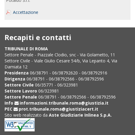
Potaldo S.r.l.
Accettazione
Recapiti e contatti
TRIBUNALE DI ROMA
Settore Penale - Piazzale Clodio, snc - Via Golametto, 11
Settore Civile - Viale Giulio Cesare 54/b, Via Lepanto 4, Via
Damiata 12
Presidenza
06/38791 - 06/38792620 - 06/38792916
Dirigenza
06/38791 - 06/38792566 - 06/38792596
Settore Civile
06/35771 - 06/323981
Settore Lavoro
06/323981
Settore Penale
06/38791 - 06/38792566 - 06/38792596
Info
informazioni.tribunale.roma@giustizia.it
PEC
prot.tribunale.roma@giustiziacert.it
Sito web realizzato da
Aste Giudiziarie Inlinea S.p.A.