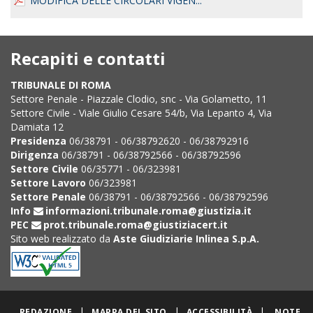
MODIFICA DELLE CIRCOLARI VIGEN...
Recapiti e contatti
TRIBUNALE DI ROMA
Settore Penale - Piazzale Clodio, snc - Via Golametto, 11
Settore Civile - Viale Giulio Cesare 54/b, Via Lepanto 4, Via
Damiata 12
Presidenza
06/38791 - 06/38792620 - 06/38792916
Dirigenza
06/38791 - 06/38792566 - 06/38792596
Settore Civile
06/35771 - 06/323981
Settore Lavoro
06/323981
Settore Penale
06/38791 - 06/38792566 - 06/38792596
Info
informazioni.tribunale.roma@giustizia.it
PEC
prot.tribunale.roma@giustiziacert.it
Sito web realizzato da
Aste Giudiziarie Inlinea S.p.A.
|
|
|
REDAZIONE
MAPPA DEL SITO
ACCESSIBILITÀ
NOTE