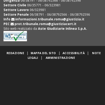
Dirigenza
06/38791 - 06/38792566 - 06/38792596
Settore Civile
06/35771 - 06/323981
Settore Lavoro
06/323981
Settore Penale
06/38791 - 06/38792566 - 06/38792596
Info
informazioni.tribunale.roma@giustizia.it
PEC
prot.tribunale.roma@giustiziacert.it
Sito web realizzato da
Aste Giudiziarie Inlinea S.p.A.
|
|
|
REDAZIONE
MAPPA DEL SITO
ACCESSIBILITÀ
NOTE
|
LEGALI
AMMINISTRAZIONE