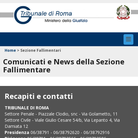
Toggl
navig
Home
>
Sezione Fallimentari
Comunicati e News della Sezione
Fallimentare
Recapiti e contatti
TRIBUNALE DI ROMA
Settore Penale - Piazzale Clodio, snc - Via Golametto, 11
Settore Civile - Viale Giulio Cesare 54/b, Via Lepanto 4, Via
Damiata 12
Presidenza
06/38791 - 06/38792620 - 06/38792916