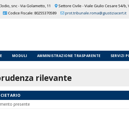
lodio, snc - Via Golametto, 11
Settore Civile - Viale Giulio Cesare 54/b,
Codice Fiscale: 80255370589
prot.tribunale.roma@giustiziacert.it
LE
MODULI
AMMINISTRAZIONE TRASPARENTE
SERVIZI 
prudenza rilevante
OCIETARIO
mento presente