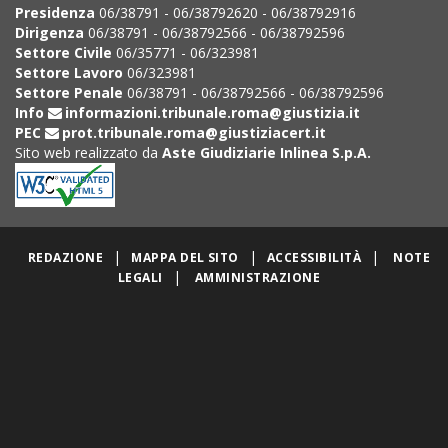
Presidenza
06/38791 - 06/38792620 - 06/38792916
Dirigenza
06/38791 - 06/38792566 - 06/38792596
Settore Civile
06/35771 - 06/323981
Settore Lavoro
06/323981
Settore Penale
06/38791 - 06/38792566 - 06/38792596
Info
informazioni.tribunale.roma@giustizia.it
PEC
prot.tribunale.roma@giustiziacert.it
Sito web realizzato da
Aste Giudiziarie Inlinea S.p.A.
|
|
|
REDAZIONE
MAPPA DEL SITO
ACCESSIBILITÀ
NOTE
|
LEGALI
AMMINISTRAZIONE