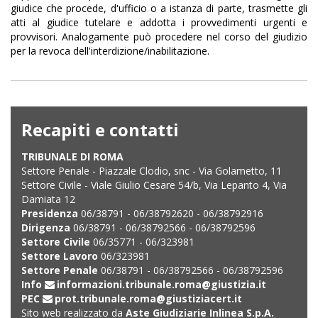
giudice che procede, d'ufficio o a istanza di parte, trasmette gli
atti al giudice tutelare e addotta i provvedimenti urgenti e
provvisori. Analogamente può procedere nel corso del giudizio
per la revoca dell'interdizione/inabilitazione.
Recapiti e contatti
TRIBUNALE DI ROMA
Settore Penale - Piazzale Clodio, snc - Via Golametto, 11
Settore Civile - Viale Giulio Cesare 54/b, Via Lepanto 4, Via
Damiata 12
Presidenza
06/38791 - 06/38792620 - 06/38792916
Dirigenza
06/38791 - 06/38792566 - 06/38792596
Settore Civile
06/35771 - 06/323981
Settore Lavoro
06/323981
Settore Penale
06/38791 - 06/38792566 - 06/38792596
Info
informazioni.tribunale.roma@giustizia.it
PEC
prot.tribunale.roma@giustiziacert.it
Sito web realizzato da
Aste Giudiziarie Inlinea S.p.A.