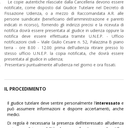
.
Le copie autentiche rilasciate dalla Cancelleria devono essere
notificate, come disposto dal Giudice Tutelare nel Decreto di
Fissazione Udienza, o a mezzo di Raccomandata A.R. alle
persone suindicate (beneficiario dell'amministrazione e parenti
indicati in ricorso), fornendo gli indirizzi precisi e la ricevuta di
notifica dovrà essere presentata al giudice in udienza oppure la
notifica deve essere effettuata tramite U.N.E.P. - Ufficio
notificazioni civili – Viale Giulio Cesare n. 52, Palazzina B piano
terra - ore 8.00 - 12.00: prima dell'udienza ritirare presso lo
stesso ufficio U.N.E.P. la copia notificata, che dovrà essere
presentata al giudice in udienza;
.
Presentarsi puntualmente all'udienza nel giorno e ora fissati.
IL PROCEDIMENTO
Il giudice tutelare deve sentire personalmente l'
interessato
e
può assumere informazioni e disporre accertamenti, anche
medici.
Di regola è necessaria la presenza dell’interessato all’udienza