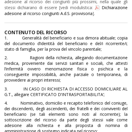
adesione al ricorso dei congiunti più prossimi, nella quale gli
stessi dichiarano di essere [vedi modulistica:
Dichiarazione
adesione al ricorso congiunti A.d.S. provvisoria
].
CONTENUTO DEL RICORSO
1.
Generalità del beneficiario e sua dimora abituale; copia
del documento d’identità del beneficiario e del/i ricorrente/i;
stato di famiglia, per la prova del vincolo parentale;
2.
Ragioni della richiesta, allegando documentazione
medica, proveniente dai servizi sanitari e sociali, che attesti
l’infermità ovvero menomazione fisica o psichica e la
conseguente impossibilità, anche parziale o temporanea, di
provvedere ai propri interessi;
3.
IN CASO DI RICHIESTA DI ACCESSO DOMICILIARE AL
G.T., allegare CERTIFICATO D’INTRASPORTABILITA’;
4.
Nominativo, domicilio e recapito telefonico del coniuge,
dei discendenti, degli ascendenti, dei fratelli e dei conviventi del
beneficiario (se tali elementi sono noti al ricorrente); la
sottoscrizione del ricorso da parte degli stessi vale come
adesione alla richiesta e alla proposta di nomina di
amministrazione di sostegno indicata nel ricorso;