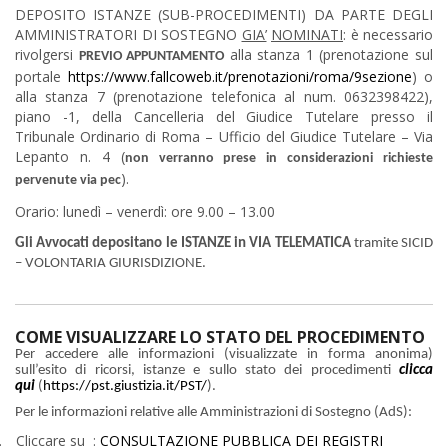
DEPOSITO ISTANZE (SUB-PROCEDIMENTI) DA PARTE DEGLI
AMMINISTRATORI DI SOSTEGNO
GIA’
NOMINATI
: è necessario
rivolgersi
alla stanza 1 (prenotazione sul
PREVIO APPUNTAMENTO
portale
https://www.fallcoweb.it/prenotazioni/roma/9sezione
) o
alla stanza 7 (prenotazione telefonica al num. 0632398422),
piano -1, della Cancelleria del Giudice Tutelare presso il
Tribunale Ordinario di Roma – Ufficio del Giudice Tutelare – Via
Lepanto n. 4 (
non verranno prese in considerazioni richieste
).
pervenute via pec
Orario: lunedì – venerdì: ore 9.00 – 13.00
Gli Avvocati depositano le ISTANZE in VIA TELEMATICA
tramite SICID
– VOLONTARIA GIURISDIZIONE.
COME VISUALIZZARE LO STATO DEL PROCEDIMENTO
Per accedere alle informazioni (visualizzate in forma anonima)
sull’esito di ricorsi, istanze e sullo stato dei procedimenti
clicca
qui
(
https://pst.giustizia.it/PST/
).
Per le informazioni relative alle Amministrazioni di Sostegno (AdS):
.
Cliccare su :
CONSULTAZIONE PUBBLICA DEI REGISTRI