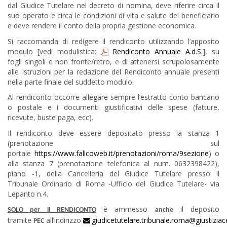
dal Giudice Tutelare nel decreto di nomina, deve riferire circa il
suo operato e circa le condizioni di vita e salute del beneficiario
e deve rendere il conto della propria gestione economica.
Si raccomanda di redigere il rendiconto utilizzando l’apposito
modulo [vedi modulistica:
Rendiconto Annuale A.d.S.
], su
fogli singoli e non fronte/retro, e di attenersi scrupolosamente
alle Istruzioni per la redazione del Rendiconto annuale presenti
nella parte finale del suddetto modulo.
Al rendiconto occorre allegare sempre l’estratto conto bancario
o postale e i documenti giustificativi delle spese (fatture,
ricevute, buste paga, ecc).
Il rendiconto deve essere depositato presso la stanza 1
(prenotazione sul
portale
https://www.fallcoweb.it/prenotazioni/roma/9sezione
) o
alla stanza 7 (prenotazione telefonica al num. 0632398422),
piano -1, della Cancelleria del Giudice Tutelare presso il
Tribunale Ordinario di Roma -Ufficio del Giudice Tutelare- via
Lepanto n.4.
è ammesso
il deposito
SOLO per il RENDICONTO
anche
tramite
all’indirizzo
giudicetutelare.tribunale.roma@giustiziace
PEC