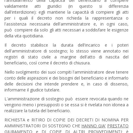
l'annullamento della capacità del beneficiario a compiere
validamente atti giuridici (in questo si differenzia
dall'interdizione): egli mantiene la capacità di compiere gli atti
per i quali il decreto non richieda la rappresentanza o
l'assistenza necessaria dell'amministratore e, in ogni caso,
può compiere da solo gli atti necessari a soddisfare le esigenze
della vita quotidiana.
Il decreto stabilisce la durata dell'incarico e i poteri
dell'amministratore di sostegno; lo stesso viene annotato nei
registri di stato civile a margine dell'atto di nascita del
beneficiario, così come il decreto di chiusura.
Nello svolgimento dei suoi compiti l'amministratore deve tenere
conto delle aspirazioni e dei bisogni del beneficiario e informarlo
delle decisioni che intende prendere e, in caso di dissenso,
informarne il giudice tutelare.
L'amministrazione di sostegno può essere revocata quando ne
vengono meno i presupposti o se essa si è rivelata non idonea a
realizzare la tutela del beneficiario.
RICHIESTA e RITIRO DI COPIE DEI DECRETI DI NOMINA PER
AMMINISTRATORI DI SOSTEGNO CHE
HANNO GIA’
PRESTATO
GIURAMENTO e DI COPIE DI ALTRI PROVVEDIMENTI:
è