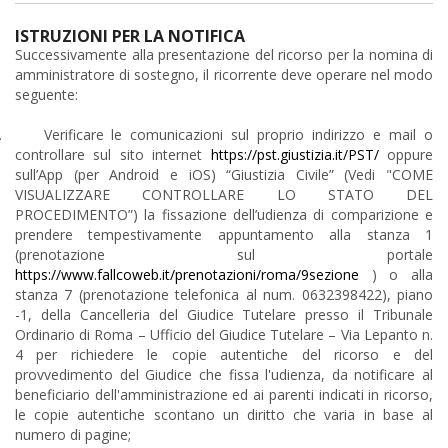
ISTRUZIONI PER LA NOTIFICA
Successivamente alla presentazione del ricorso per la nomina di
amministratore di sostegno, il ricorrente deve operare nel modo
seguente:
.
Verificare le comunicazioni sul proprio indirizzo e mail o
controllare sul sito internet
https://pst.giustizia.it/PST/
oppure
sull’App (per Android e iOS) “Giustizia Civile” (Vedi "COME
VISUALIZZARE CONTROLLARE LO STATO DEL
PROCEDIMENTO”) la fissazione dell’udienza di comparizione e
prendere tempestivamente appuntamento alla stanza 1
(prenotazione sul portale
https://www.fallcoweb.it/prenotazioni/roma/9sezione
) o alla
stanza 7 (prenotazione telefonica al num. 0632398422), piano
-1, della Cancelleria del Giudice Tutelare presso il Tribunale
Ordinario di Roma – Ufficio del Giudice Tutelare – Via Lepanto n.
4 per richiedere le copie autentiche del ricorso e del
provvedimento del Giudice che fissa l'udienza, da notificare al
beneficiario dell'amministrazione ed ai parenti indicati in ricorso,
le copie autentiche scontano un diritto che varia in base al
numero di pagine;