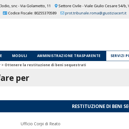
lodio, snc - Via Golametto, 11
Settore Civile - Viale Giulio Cesare 54/b,
Codice Fiscale: 80255370589
prot.tribunale.roma@giustiziacert.it
LE
MODULI
AMMINISTRAZIONE TRASPARENTE
SERVIZI 
r
>
Ottenere la restituzione di beni sequestrati
are per
RESTITUZIONE DI BENI S
Ufficio Corpi di Reato