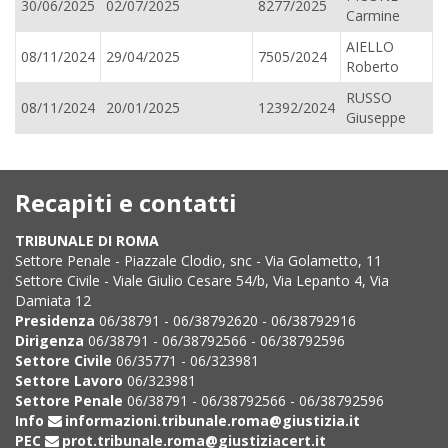
30/06/2025
02/07/2025
8277/2025
Carmine
AIELLO
08/11/2024
29/04/2025
7505/2024
Roberto
RUSSO
08/11/2024
20/01/2025
12392/2024
Giuseppe
Recapiti e contatti
TRIBUNALE DI ROMA
Settore Penale - Piazzale Clodio, snc - Via Golametto, 11
Settore Civile - Viale Giulio Cesare 54/b, Via Lepanto 4, Via
Damiata 12
Presidenza
06/38791 - 06/38792620 - 06/38792916
Dirigenza
06/38791 - 06/38792566 - 06/38792596
Settore Civile
06/35771 - 06/323981
Settore Lavoro
06/323981
Settore Penale
06/38791 - 06/38792566 - 06/38792596
Info
informazioni.tribunale.roma@giustizia.it
PEC
prot.tribunale.roma@giustiziacert.it