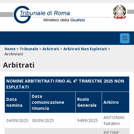
Toggl
navig
Home
>
Tribunale
>
Arbitrati
>
Arbitrati Non Espletati
>
Archiviati
Arbitrati
NOMINE ARBITRITRATI FINO AL 4° TRIMESTRE 2025 NON
ESPLETATI
Data
Data
Ruolo
comunicazione
Arbitro
nomina
Generale
rinuncia
ANTONINI
04/09/2025
30/09/2025
9499/2025
Natalino
PICONE