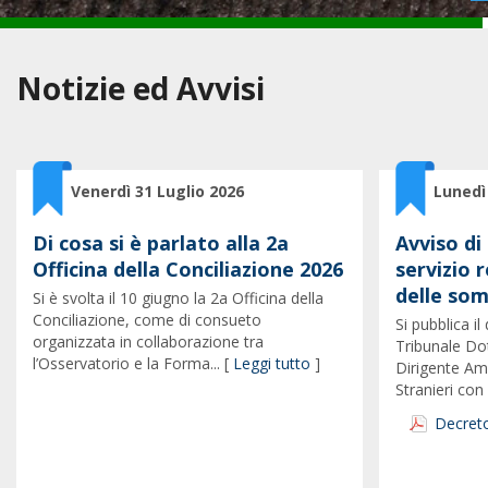
Notizie ed Avvisi
Venerdì 31 Luglio 2026
Lunedì
Di cosa si è parlato alla 2a
Avviso di
Officina della Conciliazione 2026
servizio r
delle so
Si è svolta il 10 giugno la 2a Officina della
Conciliazione, come di consueto
Si pubblica i
organizzata in collaborazione tra
Tribunale Do
l’Osservatorio e la Forma... [
Leggi tutto
]
Dirigente Am
Stranieri con i
Decreto