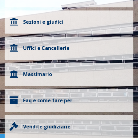
Sezioni e giudici
Uffici e Cancellerie
Massimario
Faq e come fare per
Vendite giudiziarie