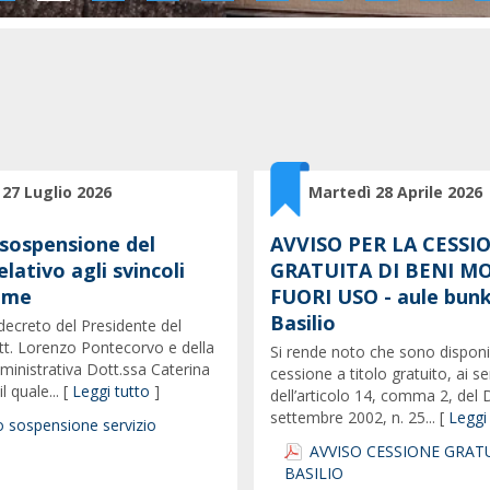
 27 Luglio 2026
Martedì 28 Aprile 2026
 sospensione del
AVVISO PER LA CESSI
elativo agli svincoli
GRATUITA DI BENI MO
mme
FUORI USO - aule bunk
Basilio
l decreto del Presidente del
tt. Lorenzo Pontecorvo e della
Si rende noto che sono disponib
ministrativa Dott.ssa Caterina
cessione a titolo gratuito, ai se
l quale... [
Leggi tutto
]
dell’articolo 14, comma 2, del D
settembre 2002, n. 25... [
Leggi
 sospensione servizio
AVVISO CESSIONE GRATU
BASILIO