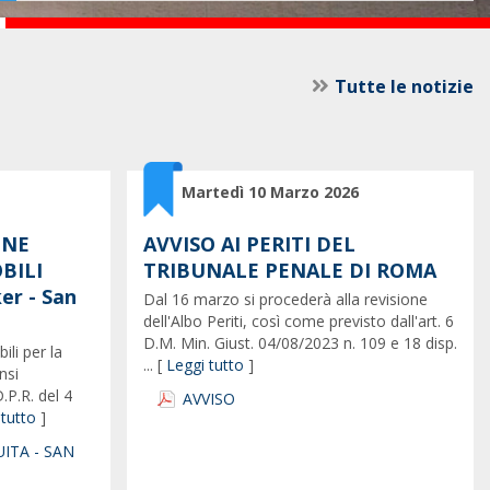
Tutte le notizie
Martedì 10 Marzo 2026
ONE
AVVISO AI PERITI DEL
BILI
TRIBUNALE PENALE DI ROMA
er - San
Dal 16 marzo si procederà alla revisione
dell'Albo Periti, così come previsto dall'art. 6
D.M. Min. Giust. 04/08/2023 n. 109 e 18 disp.
ili per la
... [
Leggi tutto
]
nsi
.P.R. del 4
AVVISO
 tutto
]
ITA - SAN