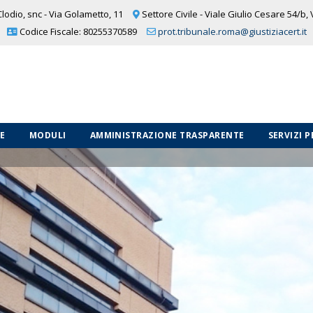
lodio, snc - Via Golametto, 11
Settore Civile - Viale Giulio Cesare 54/b,
Codice Fiscale: 80255370589
prot.tribunale.roma@giustiziacert.it
LE
MODULI
AMMINISTRAZIONE TRASPARENTE
SERVIZI 