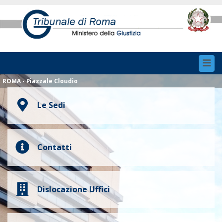
Toggl
navig
ROMA - Piazzale Cloudio
Le Sedi
Contatti
Dislocazione Uffici