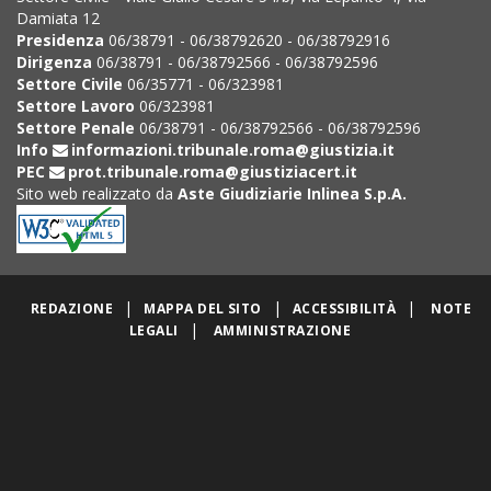
Damiata 12
Presidenza
06/38791 - 06/38792620 - 06/38792916
Dirigenza
06/38791 - 06/38792566 - 06/38792596
Settore Civile
06/35771 - 06/323981
Settore Lavoro
06/323981
Settore Penale
06/38791 - 06/38792566 - 06/38792596
Info
informazioni.tribunale.roma@giustizia.it
PEC
prot.tribunale.roma@giustiziacert.it
Sito web realizzato da
Aste Giudiziarie Inlinea S.p.A.
|
|
|
REDAZIONE
MAPPA DEL SITO
ACCESSIBILITÀ
NOTE
|
LEGALI
AMMINISTRAZIONE