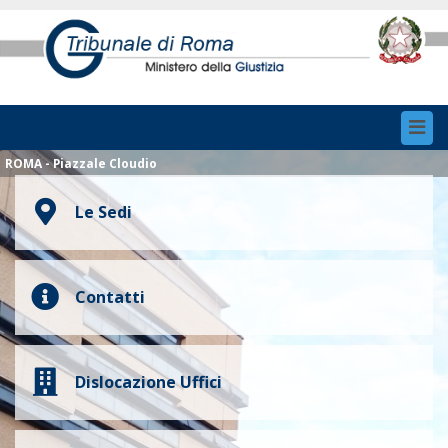
Toggl
navig
ROMA - Piazzale Cloudio
Le Sedi
Contatti
Dislocazione Uffici