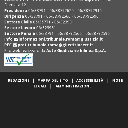
Damiata 12
Presidenza
06/38791 - 06/38792620 - 06/38792916
Dirigenza
06/38791 - 06/38792566 - 06/38792596
Settore Civile
06/35771 - 06/323981
Settore Lavoro
06/323981
Settore Penale
06/38791 - 06/38792566 - 06/38792596
Info
informazioni.tribunale.roma@giustizia.it
PEC
prot.tribunale.roma@giustiziacert.it
Sito web realizzato da
Aste Giudiziarie Inlinea S.p.A.
|
|
|
REDAZIONE
MAPPA DEL SITO
ACCESSIBILITÀ
NOTE
|
LEGALI
AMMINISTRAZIONE