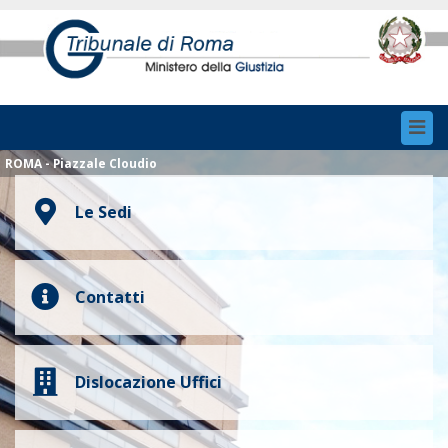
Toggl
navig
ROMA - Piazzale Cloudio
Le Sedi
Contatti
Dislocazione Uffici