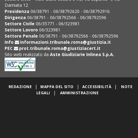
Damiata 12
Presidenza
06/38791 - 06/38792620 - 06/38792916
Dirigenza
06/38791 - 06/38792566 - 06/38792596
Settore Civile
06/35771 - 06/323981
Settore Lavoro
06/323981
Settore Penale
06/38791 - 06/38792566 - 06/38792596
Info
informazioni.tribunale.roma@giustizia.it
PEC
prot.tribunale.roma@giustiziacert.it
Sito web realizzato da
Aste Giudiziarie Inlinea S.p.A.
|
|
|
REDAZIONE
MAPPA DEL SITO
ACCESSIBILITÀ
NOTE
|
LEGALI
AMMINISTRAZIONE