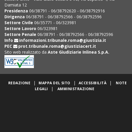
Damiata 12
Presidenza
06/38791 - 06/38792620 - 06/38792916
Dirigenza
06/38791 - 06/38792566 - 06/38792596
Settore Civile
06/35771 - 06/323981
Settore Lavoro
06/323981
Settore Penale
06/38791 - 06/38792566 - 06/38792596
Info
informazioni.tribunale.roma@giustizia.it
PEC
prot.tribunale.roma@giustiziacert.it
Sito web realizzato da
Aste Giudiziarie Inlinea S.p.A.
|
|
|
REDAZIONE
MAPPA DEL SITO
ACCESSIBILITÀ
NOTE
|
LEGALI
AMMINISTRAZIONE