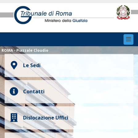
Toggl
navig
ROMA - Piazzale Cloudio
Le Sedi
Contatti
Dislocazione Uffici