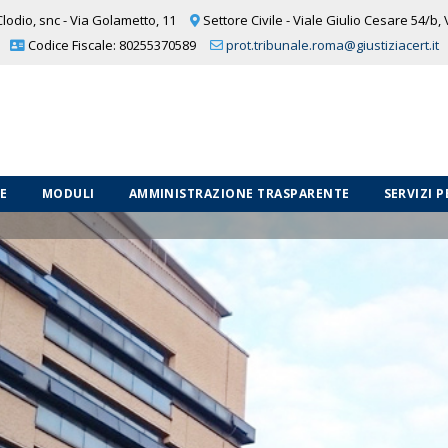
lodio, snc - Via Golametto, 11
Settore Civile - Viale Giulio Cesare 54/b,
Codice Fiscale: 80255370589
prot.tribunale.roma@giustiziacert.it
LE
MODULI
AMMINISTRAZIONE TRASPARENTE
SERVIZI 