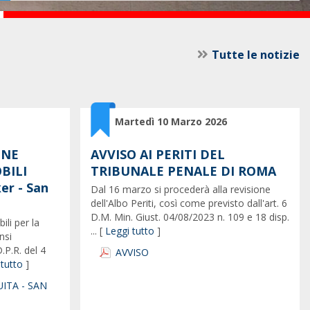
Tutte le notizie
Martedì 10 Marzo 2026
ONE
AVVISO AI PERITI DEL
BILI
TRIBUNALE PENALE DI ROMA
er - San
Dal 16 marzo si procederà alla revisione
dell'Albo Periti, così come previsto dall'art. 6
D.M. Min. Giust. 04/08/2023 n. 109 e 18 disp.
ili per la
... [
Leggi tutto
]
nsi
.P.R. del 4
AVVISO
 tutto
]
ITA - SAN