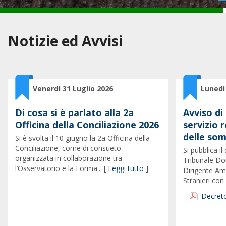
Notizie ed Avvisi
Venerdì 31 Luglio 2026
Lunedì
Di cosa si è parlato alla 2a
Avviso di
Officina della Conciliazione 2026
servizio r
delle so
Si è svolta il 10 giugno la 2a Officina della
Conciliazione, come di consueto
Si pubblica i
organizzata in collaborazione tra
Tribunale Do
l’Osservatorio e la Forma... [
Leggi tutto
]
Dirigente Am
Stranieri con i
Decreto