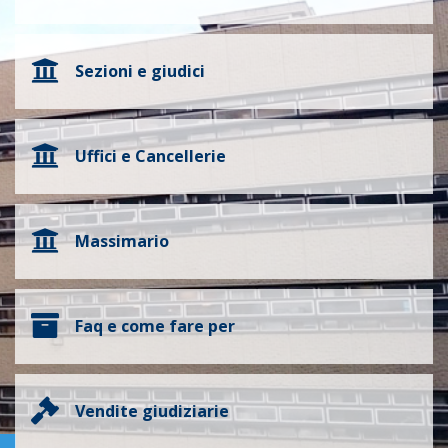
Sezioni e giudici
Uffici e Cancellerie
Massimario
Faq e come fare per
Vendite giudiziarie