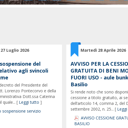
 27 Luglio 2026
Martedì 28 Aprile 2026
 sospensione del
AVVISO PER LA CESSI
elativo agli svincoli
GRATUITA DI BENI MO
mme
FUORI USO - aule bunk
Basilio
l decreto del Presidente del
tt. Lorenzo Pontecorvo e della
Si rende noto che sono disponib
ministrativa Dott.ssa Caterina
cessione a titolo gratuito, ai se
l quale... [
Leggi tutto
]
dell’articolo 14, comma 2, del D
settembre 2002, n. 25... [
Leggi
 sospensione servizio
AVVISO CESSIONE GRATU
BASILIO