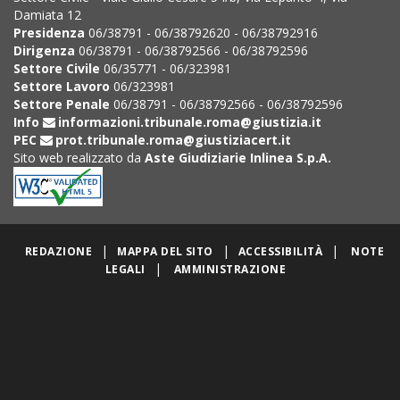
Damiata 12
Presidenza
06/38791 - 06/38792620 - 06/38792916
Dirigenza
06/38791 - 06/38792566 - 06/38792596
Settore Civile
06/35771 - 06/323981
Settore Lavoro
06/323981
Settore Penale
06/38791 - 06/38792566 - 06/38792596
Info
informazioni.tribunale.roma@giustizia.it
PEC
prot.tribunale.roma@giustiziacert.it
Sito web realizzato da
Aste Giudiziarie Inlinea S.p.A.
|
|
|
REDAZIONE
MAPPA DEL SITO
ACCESSIBILITÀ
NOTE
|
LEGALI
AMMINISTRAZIONE