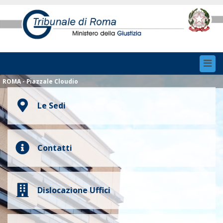
Toggl
navig
ROMA - Piazzale Cloudio
Le Sedi
Contatti
Dislocazione Uffici