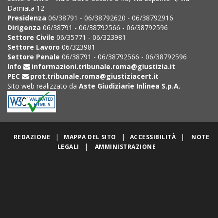
Damiata 12
Presidenza
06/38791 - 06/38792620 - 06/38792916
Dirigenza
06/38791 - 06/38792566 - 06/38792596
Settore Civile
06/35771 - 06/323981
Settore Lavoro
06/323981
Settore Penale
06/38791 - 06/38792566 - 06/38792596
Info
informazioni.tribunale.roma@giustizia.it
PEC
prot.tribunale.roma@giustiziacert.it
Sito web realizzato da
Aste Giudiziarie Inlinea S.p.A.
|
|
|
REDAZIONE
MAPPA DEL SITO
ACCESSIBILITÀ
NOTE
|
LEGALI
AMMINISTRAZIONE